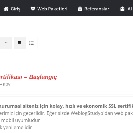
Giriş
Web Paketleri
Referanslar
AI
rtifikası – Başlangıç
+ KDV
kurumsal siteniz için kolay, hızlı ve ekonomik SSL sertifi
erimiz için geçerlidir. Eğer sizde WeblogStudyo'dan web paket
 mobil uyumludur
lık yenilemelidir