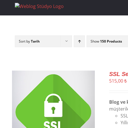
Skip
to
content
Sort by
Tarih
Show
150 Products
SSL Se
515,00
₺
Blog ve 
müşteril
SSL
Yıl