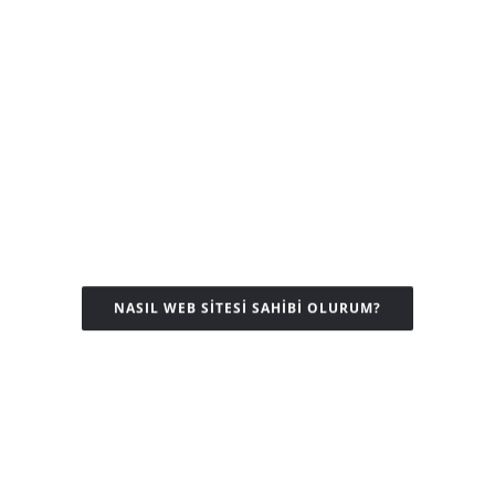
Hazır Web Siteleri
Kullanması kolay, blog ve
kurumsal web siteleri. Tamamen
hazır ve profesyonel.
NASIL WEB SITESI SAHIBI OLURUM?