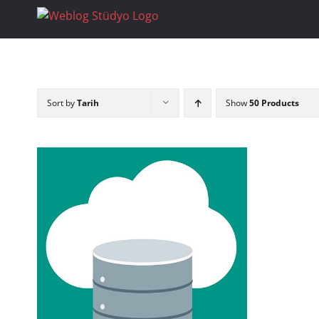
Skip
to
content
Sort by
Tarih
Show
50 Products