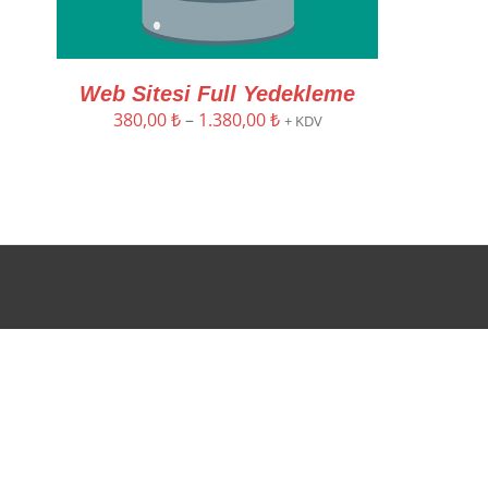
Web Sitesi Full Yedekleme
Fiyat
380,00
₺
–
1.380,00
₺
+ KDV
aralığı:
380,00 ₺
-
1.380,00 ₺