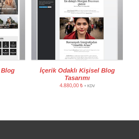
i Blog
İçerik Odaklı Kişisel Blog
Tasarımı
4.880,00
₺
+ KDV