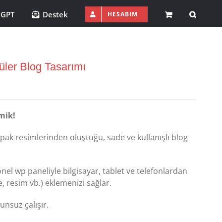
 GPT
Destek
HESABIM
üler Blog Tasarımı
mik!
ak resimlerinden oluştuğu, sade ve kullanışlı blog
el wp paneliyle bilgisayar, tablet ve telefonlardan
le, resim vb.) eklemenizi sağlar.
nsuz çalışır.