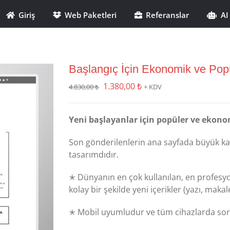
Giriş
Web Paketleri
Referanslar
AI
Başlangıç İçin Ekonomik ve Pop
Orijinal
Şu
1.380,00
₺
4.830,00
₺
+ KDV
fiyat:
andaki
4.830,00 ₺.
fiyat:
Yeni başlayanlar için popüler ve ekono
1.380,00 ₺.
Son gönderilenlerin ana sayfada büyük kap
tasarımdıdır.
✭ Dünyanın en çok kullanılan, en profesyon
kolay bir şekilde yeni içerikler (yazı, maka
✭ Mobil uyumludur ve tüm cihazlarda soru