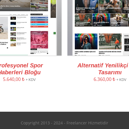
rofesyonel Spor
Alternatif Yenilikç
Haberleri Bloğu
Tasarımı
5.640,00
₺
6.360,00
₺
+ KDV
+ KDV
Copyright 2013 - 2024 - Freelancer Hizmetidir