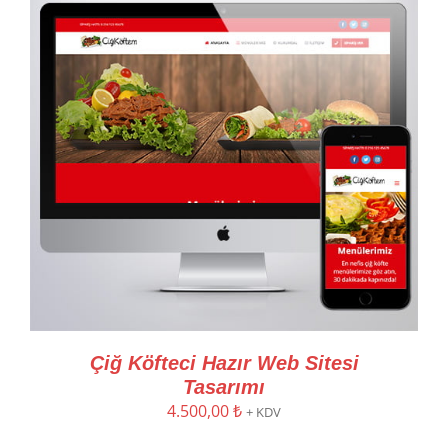
Çiğ Köfteci Hazır Web Sitesi
Tasarımı
4.500,00
₺
+ KDV