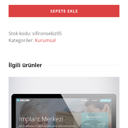
Kurumsal
Tanıtım
SEPETE EKLE
Site
Tasarımı
adet
Stok kodu:
sifironsekiz05
Kategoriler:
Kurumsal
İlgili ürünler