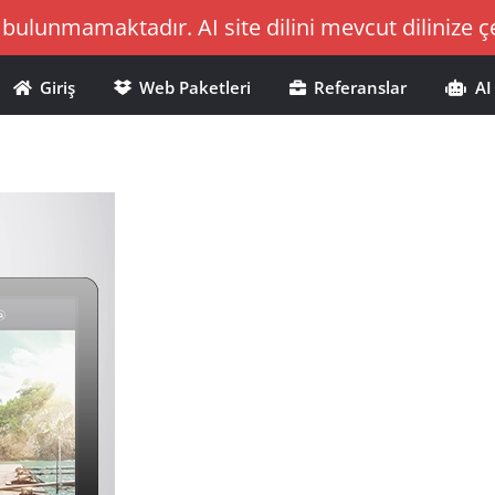
bulunmamaktadır. AI site dilini mevcut dilinize çev
Giriş
Web Paketleri
Referanslar
AI