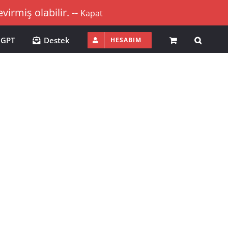
irmiş olabilir. --
Kapat
 GPT
Destek
HESABIM