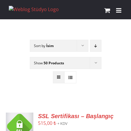
Skip
to
content
Sort by
İsim
Show
50 Products
SSL Sertifikası – Başlangıç
515,00
₺
+ KDV