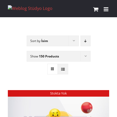
Skip
to
content
Sort by
İsim
Show
150 Products
Stokta Yok