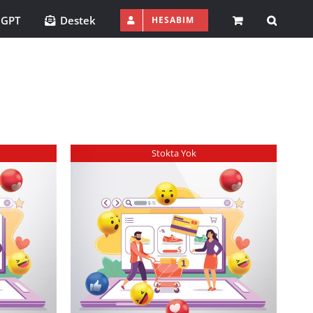
 GPT
Destek
HESABIM
Stokta Yok