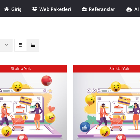
Giriş
Web Paketleri
Referanslar
AI
Stokta Yok
Stokta Yok