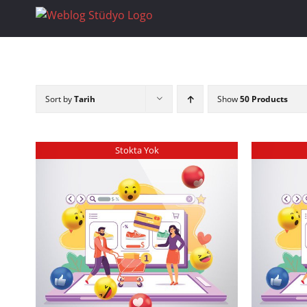
Skip
to
content
Sort by
Tarih
Show
50 Products
Stokta Yok