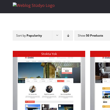
Skip
to
content
Sort by
Popularity
Show
50 Products
Stokta Yok