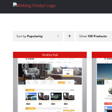
Skip
to
content
Sort by
Popularity
Show
100 Products
Stokta Yok