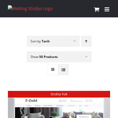
Skip
to
content
Sort by
Tarih
Show
50 Products
Stokta Yok