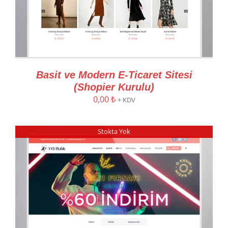
Basit ve Modern E-Ticaret Sitesi
(Shopier Kurulu)
0,00
₺
+ KDV
Stokta Yok