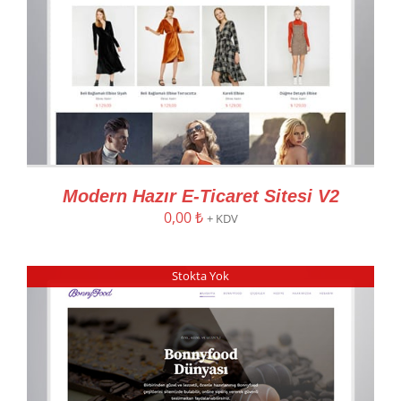
Modern Hazır E-Ticaret Sitesi V2
0,00
₺
+ KDV
Stokta Yok