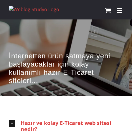
Skip
to
content
İnternetten ürün satmaya yeni
başlayacaklar için kolay
kullanımlı hazır E-Ticaret
siteleri...
Hazır ve kolay E-Ticaret web sitesi
nedir?